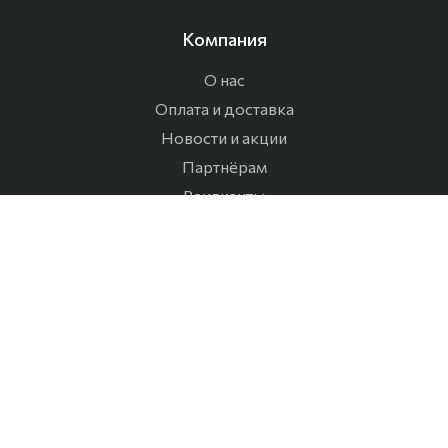
Компания
О нас
Оплата и доставка
Новости и акции
Партнёрам
Реквизиты
Контакты
Корзина
Каталог
Специальные перчатки
Рабочая обувь
Продукция Ansell
Cпилковые перчатки и краги