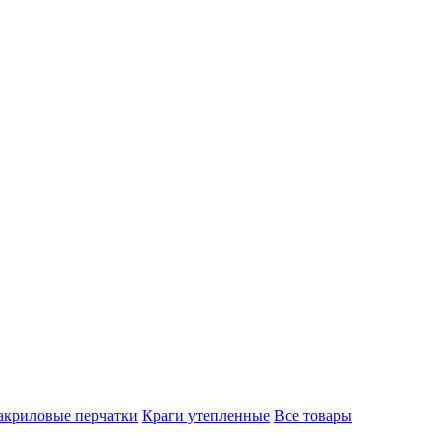
акриловые перчатки
Краги утепленные
Все товары