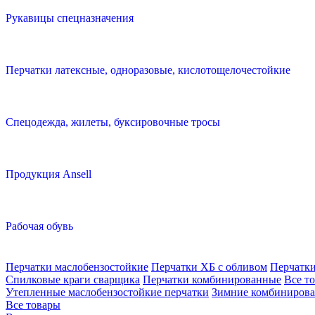
Рукавицы спецназначения
Перчатки латексные, одноразовые, кислотощелочестойкие
Спецодежда, жилеты, буксировочные тросы
Продукция Ansell
Рабочая обувь
Перчатки маслобензостойкие
Перчатки ХБ с обливом
Перчатк
Спилковые краги сварщика
Перчатки комбинированные
Все т
Утепленные маслобензостойкие перчатки
Зимние комбинирова
Все товары