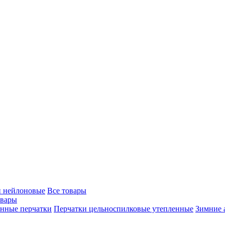
и нейлоновые
Все товары
овары
нные перчатки
Перчатки цельноспилковые утепленные
Зимние 