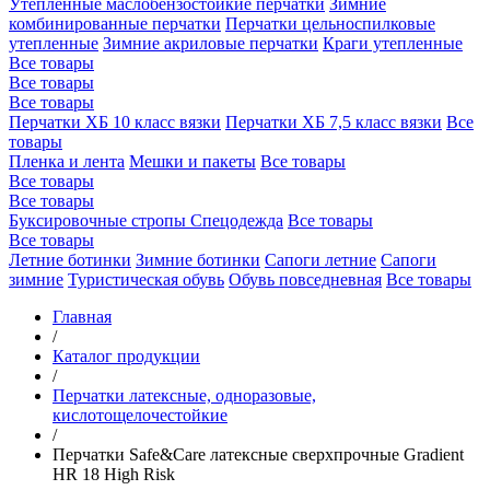
Утепленные маслобензостойкие перчатки
Зимние
комбинированные перчатки
Перчатки цельноспилковые
утепленные
Зимние акриловые перчатки
Краги утепленные
Все товары
Все товары
Все товары
Перчатки ХБ 10 класс вязки
Перчатки ХБ 7,5 класс вязки
Все
товары
Пленка и лента
Мешки и пакеты
Все товары
Все товары
Все товары
Буксировочные стропы
Спецодежда
Все товары
Все товары
Летние ботинки
Зимние ботинки
Сапоги летние
Сапоги
зимние
Туристическая обувь
Обувь повседневная
Все товары
Главная
/
Каталог продукции
/
Перчатки латексные, одноразовые,
кислотощелочестойкие
/
Перчатки Safe&Care латексные сверхпрочные Gradient
HR 18 High Risk