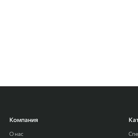
Компания
Ка
О нас
Спе