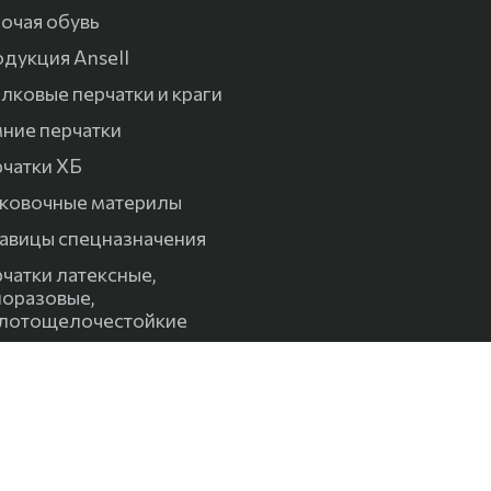
очая обувь
дукция Ansell
лковые перчатки и краги
ние перчатки
чатки ХБ
ковочные материлы
авицы спецназначения
чатки латексные,
оразовые,
лотощелочестойкие
цодежда, жилеты,
сировочные тросы