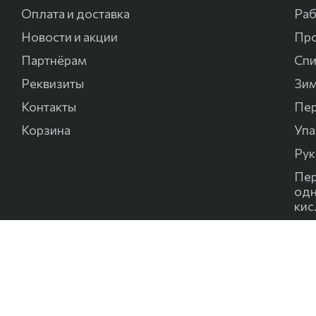
Оплата и доставка
Раб
Новости и акции
Про
Партнёрам
Cпи
Реквизиты
Зим
Контакты
Пер
Корзина
Упа
Рук
Пер
одн
кис
Спе
бук