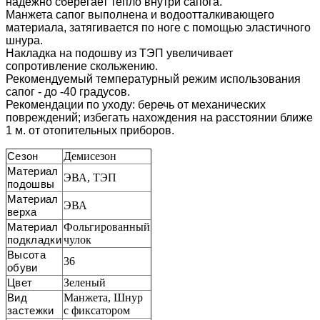
надежно сберегает тепло внутри сапога.
Манжета сапог выполнена и водоотталкивающего
материала, затягивается по ноге с помощью эластичного
шнура.
Накладка на подошву из ТЭП увеличивает
сопротивление скольжению.
Рекомендуемый температурный режим использования
сапог - до -40 градусов.
Рекомендации по уходу: беречь от механических
повреждений; избегать нахождения на расстоянии ближе
1 м.
от отопительных приборов.
Сезон
Демисезон
Материал
ЭВА, ТЭП
подошвы
Материал
ЭВА
верха
Материал
Фольгированный
подкладки
чулок
Высота
36
обуви
Цвет
Зеленый
Вид
Манжета, Шнур
застежки
с фиксатором