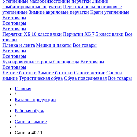
Утепленные маслобензостойкие перчатки
Зимние
комбинированные перчатки
Перчатки цельноспилковые
утепленные
Зимние акриловые перчатки
Краги утепленные
Все товары
Все товары
Все товары
Перчатки ХБ 10 класс вязки
Перчатки ХБ 7,5 класс вязки
Все
товары
Пленка и лента
Мешки и пакеты
Все товары
Все товары
Все товары
Буксировочные стропы
Спецодежда
Все товары
Все товары
Летние ботинки
Зимние ботинки
Сапоги летние
Сапоги
зимние
Туристическая обувь
Обувь повседневная
Все товары
Главная
/
Каталог продукции
/
Рабочая обувь
/
Сапоги зимние
/
Сапоги 402.1